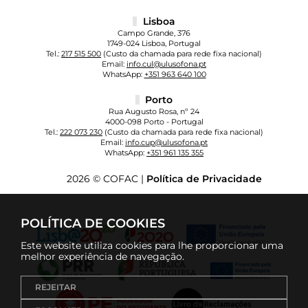
Lisboa
Campo Grande, 376
1749-024 Lisboa, Portugal
Tel.:
217 515 500
(Custo da chamada para rede fixa nacional)
Email:
info.cul@ulusofona.pt
WhatsApp:
+351 963 640 100
Porto
Rua Augusto Rosa, nº 24
4000-098 Porto - Portugal
Tel.:
222 073 230
(Custo da chamada para rede fixa nacional)
Email:
info.cup@ulusofona.pt
WhatsApp:
+351 961 135 355
2026 © COFAC |
Política de Privacidade
POLÍTICA DE COOKIES
Este website utiliza cookies para lhe proporcionar uma
melhor experiência de navegação.
REJEITAR