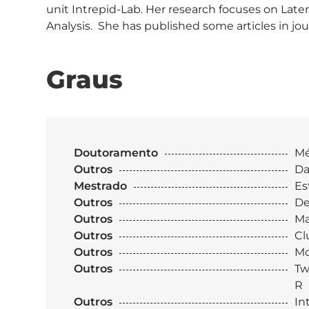
unit Intrepid-Lab. Her research focuses on Lat
Analysis.  She has published some articles in jo
Graus
Doutoramento
Mé
Outros
Da
Mestrado
Es
Outros
De
Outros
Ma
Outros
Cl
Outros
Mo
Outros
Tw
R
Outros
In