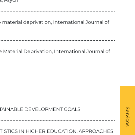
s, Psych
material deprivation, International Journal of
Material Deprivation, International Journal of
What
- Li
USTAINABLE DEVELOPMENT GOALS
Serviços
ATISTICS IN HIGHER EDUCATION, APPROACHES