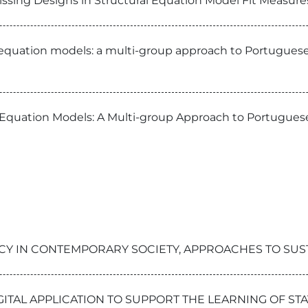
issing Designs in Structural Equation Model Fit Measure
l equation models: a multi-group approach to Portuguese 
l Equation Models: A Multi-group Approach to Portuguese 
ERACY IN CONTEMPORARY SOCIETY, APPROACHES TO S
GITAL APPLICATION TO SUPPORT THE LEARNING OF ST