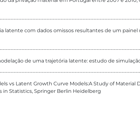
udo da privação material em Portugal entre 2007 e 2010, 
a latente com dados omissos resultantes de um painel ro
modelação de uma trajetória latente: estudo de simulação,
els vs Latent Growth Curve Models:A Study of Material D
n Statistics, Springer Berlin Heidelberg