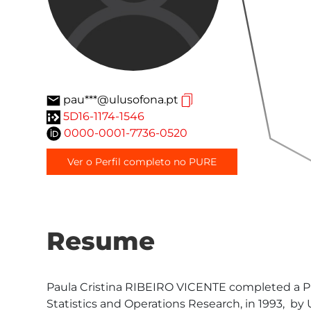
pau***@ulusofona.pt
5D16-1174-1546
0000-0001-7736-0520
Ver o Perfil completo no PURE
Resume
Paula Cristina RIBEIRO VICENTE completed a PhD
Statistics and Operations Research, in 1993,  by