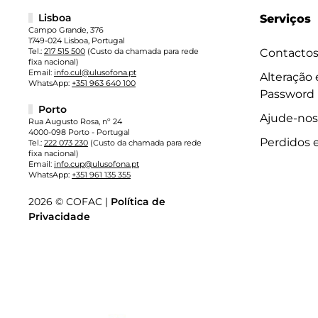
Lisboa
Serviços
Campo Grande, 376
1749-024 Lisboa, Portugal
Tel.:
217 515 500
(Custo da chamada para rede
Contacto
fixa nacional)
Email:
info.cul@ulusofona.pt
Alteração
WhatsApp:
+351 963 640 100
Password
Porto
Ajude-nos
Rua Augusto Rosa, nº 24
4000-098 Porto - Portugal
Perdidos 
Tel.:
222 073 230
(Custo da chamada para rede
fixa nacional)
Email:
info.cup@ulusofona.pt
WhatsApp:
+351 961 135 355
2026 © COFAC |
Política de
Privacidade