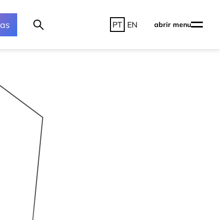
ras
PT
EN
abrir menu