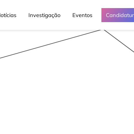
Lusófona Verde
otícias
Investigação
Eventos
Candidatu
Media e Eventos
Crónicas
Lessons
Lusófona Nos Media
My Story - Testemunhos
Notícias
Podcast - Direta Sem Café