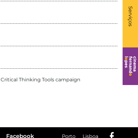
What
- Li
Serviços
 Critical Thinking Tools campaign
Facebook
Porto
Lisboa