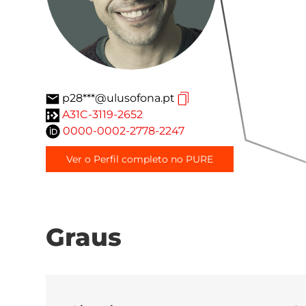
p28***@ulusofona.pt
A31C-3119-2652
0000-0002-2778-2247
Ver o Perfil completo no PURE
Graus