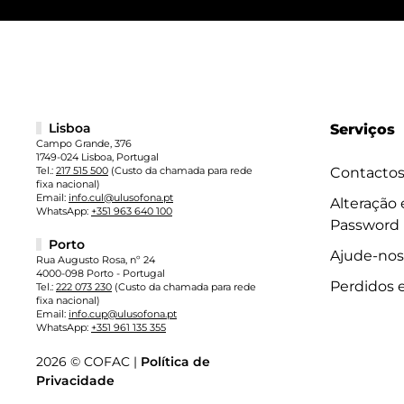
Lisboa
Serviços
Campo Grande, 376
1749-024 Lisboa, Portugal
Tel.:
217 515 500
(Custo da chamada para rede
Contacto
fixa nacional)
Email:
info.cul@ulusofona.pt
Alteração
WhatsApp:
+351 963 640 100
Password
Porto
Ajude-nos
Rua Augusto Rosa, nº 24
4000-098 Porto - Portugal
Perdidos 
Tel.:
222 073 230
(Custo da chamada para rede
fixa nacional)
Email:
info.cup@ulusofona.pt
WhatsApp:
+351 961 135 355
2026 © COFAC |
Política de
Privacidade