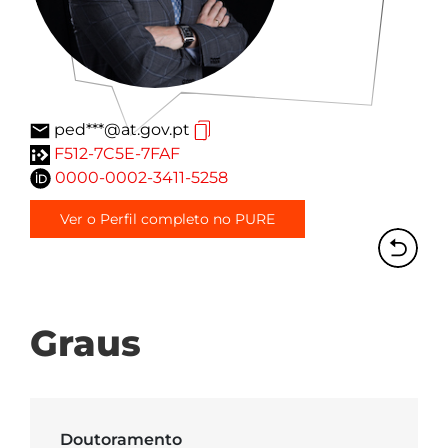
ped***@at.gov.pt
F512-7C5E-7FAF
0000-0002-3411-5258
Ver o Perfil completo no PURE
Graus
Doutoramento