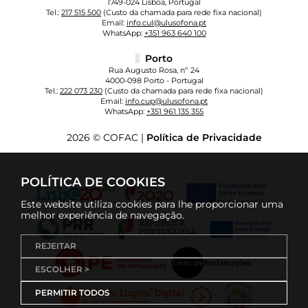
1749-024 Lisboa, Portugal
Tel.:
217 515 500
(Custo da chamada para rede fixa nacional)
Email:
info.cul@ulusofona.pt
WhatsApp:
+351 963 640 100
Porto
Rua Augusto Rosa, nº 24
4000-098 Porto - Portugal
Tel.:
222 073 230
(Custo da chamada para rede fixa nacional)
Email:
info.cup@ulusofona.pt
WhatsApp:
+351 961 135 355
2026 © COFAC |
Política de Privacidade
POLÍTICA DE COOKIES
Este website utiliza cookies para lhe proporcionar uma
melhor experiência de navegação.
REJEITAR
ESCOLHER >
PERMITIR TODOS