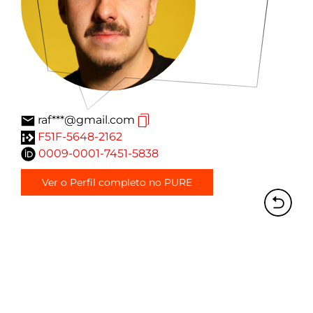
raf***@gmail.com
F51F-5648-2162
0009-0001-7451-5838
Ver o Perfil completo no PURE