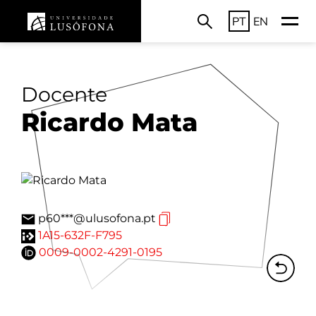
PT
EN
Docente
Ricardo Mata
p60***@ulusofona.pt
1A15-632F-F795
0009-0002-4291-0195