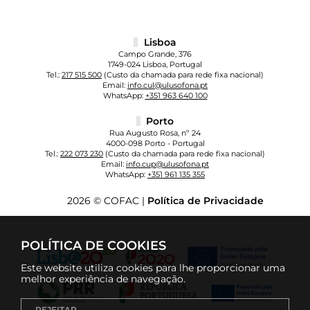
Lisboa
Campo Grande, 376
1749-024 Lisboa, Portugal
Tel.:
217 515 500
(Custo da chamada para rede fixa nacional)
Email:
info.cul@ulusofona.pt
WhatsApp:
+351 963 640 100
Porto
Rua Augusto Rosa, nº 24
4000-098 Porto - Portugal
Tel.:
222 073 230
(Custo da chamada para rede fixa nacional)
Email:
info.cup@ulusofona.pt
WhatsApp:
+351 961 135 355
2026 © COFAC |
Política de Privacidade
POLÍTICA DE COOKIES
Este website utiliza cookies para lhe proporcionar uma
melhor experiência de navegação.
REJEITAR