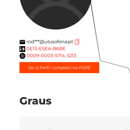
rod***@ulusofona.pt
0E13-E5EA-B6BE
0009-0003-5714-3213
Ver o Perfil completo no PURE
Graus