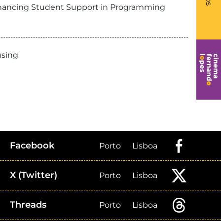
Enhancing Student Support in Programming
using
Facebook
Porto
Lisboa
X (Twitter)
Porto
Lisboa
Threads
Porto
Lisboa