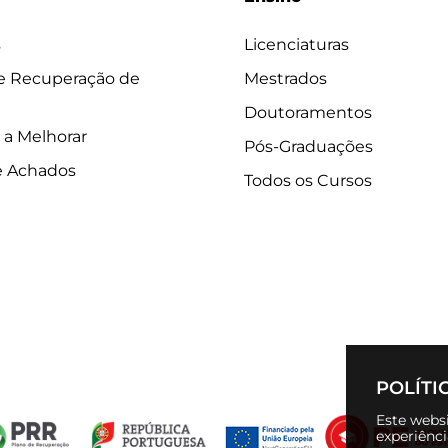
s
Licenciaturas
 e Recuperação de
Mestrados
Doutoramentos
 a Melhorar
Pós-Graduações
e Achados
Todos os Cursos
POLÍTI
Este websi
experiênc