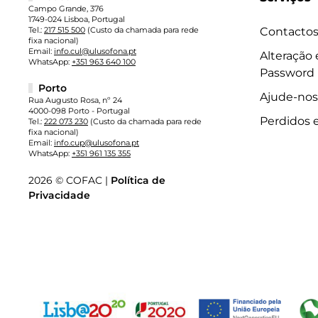
Campo Grande, 376
1749-024 Lisboa, Portugal
Tel.:
217 515 500
(Custo da chamada para rede
Contacto
fixa nacional)
Email:
info.cul@ulusofona.pt
Alteração
WhatsApp:
+351 963 640 100
Password
Porto
Ajude-nos
Rua Augusto Rosa, nº 24
4000-098 Porto - Portugal
Perdidos 
Tel.:
222 073 230
(Custo da chamada para rede
fixa nacional)
Email:
info.cup@ulusofona.pt
WhatsApp:
+351 961 135 355
2026 © COFAC |
Política de
Privacidade