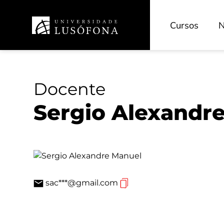
Portal de Investigação
Cursos
N
ReCiL - Repositório Científico
Revistas Científicas
Unidades de Investigação
Docente
Sergio Alexandr
Projetos
HEAD-L - Educação e Investigação
INOVEDU - Inovação Pedagógica
sac***@gmail.com
CECAM - Cinema e Artes dos Media
HRS4R - Recursos Humanos
TransferSIMS