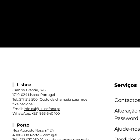
Lisboa
Serviços
Campo Grande, 376
1749-024 Lisboa, Portugal
Tel.:
217 515 500
(Custo da chamada para rede
Contacto
fixa nacional)
Email:
info.cul@ulusofona.pt
Alteração
WhatsApp:
+351 963 640 100
Password
Porto
Ajude-nos
Rua Augusto Rosa, nº 24
4000-098 Porto - Portugal
Perdidos 
Tel.:
222 073 230
(Custo da chamada para rede