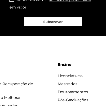
em vigor
Subscrever
Ensino
s
Licenciaturas
 e Recuperação de
Mestrados
Doutoramentos
 a Melhorar
Pós-Graduações
e Achados