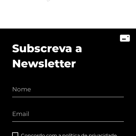
My Story - Testemunhos
Notícias
Podcast - Direta Sem Café
Subscreva a
Newsletter
Concordo com a
política de privacidade