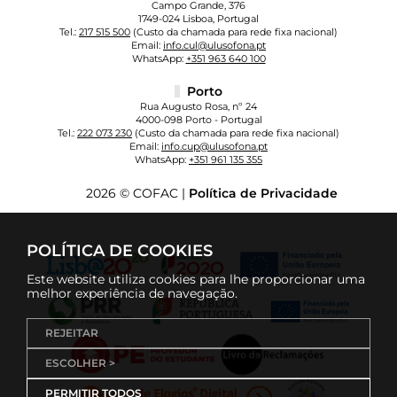
Campo Grande, 376
1749-024 Lisboa, Portugal
Tel.:
217 515 500
(Custo da chamada para rede fixa nacional)
Email:
info.cul@ulusofona.pt
WhatsApp:
+351 963 640 100
Porto
Rua Augusto Rosa, nº 24
4000-098 Porto - Portugal
Tel.:
222 073 230
(Custo da chamada para rede fixa nacional)
Email:
info.cup@ulusofona.pt
WhatsApp:
+351 961 135 355
2026 © COFAC |
Política de Privacidade
POLÍTICA DE COOKIES
Este website utiliza cookies para lhe proporcionar uma
melhor experiência de navegação.
REJEITAR
ESCOLHER >
PERMITIR TODOS