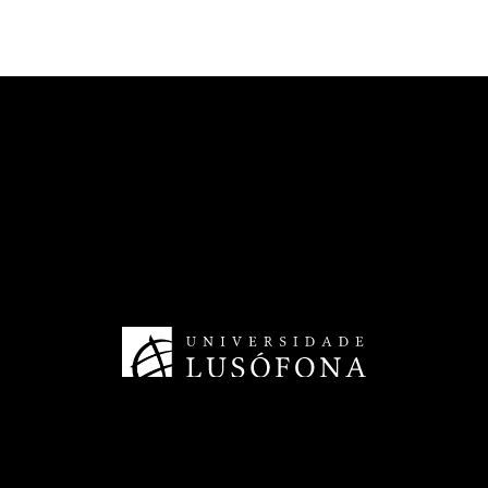
TransferSIMS
Future Digit CVET