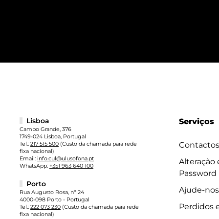
Lisboa
Serviços
Campo Grande, 376
1749-024 Lisboa, Portugal
Tel.:
217 515 500
(Custo da chamada para rede
Contacto
fixa nacional)
Email:
info.cul@ulusofona.pt
Alteração
WhatsApp:
+351 963 640 100
Password
Porto
Ajude-nos
Rua Augusto Rosa, nº 24
4000-098 Porto - Portugal
Perdidos 
Tel.:
222 073 230
(Custo da chamada para rede
fixa nacional)