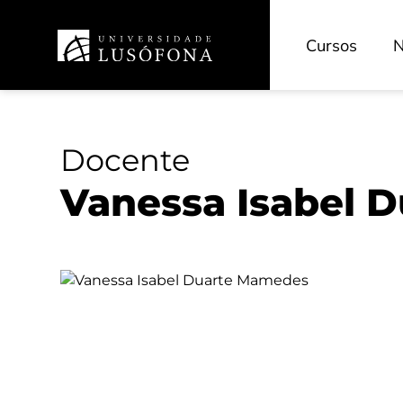
Investigação
Cursos
N
Portal de Investigação
ReCiL - Repositório Científico
Revistas Científicas
Docente
Unidades de Investigação
Vanessa Isabel 
Projetos
HEAD-L - Educação e Investigação
INOVEDU - Inovação Pedagógica
CECAM - Cinema e Artes dos Media
HRS4R - Recursos Humanos