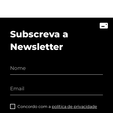
Lusófona Nos Media
My Story - Testemunhos
Notícias
Podcast - Direta Sem Café
Subscreva a
Newsletter
Concordo com a
política de privacidade