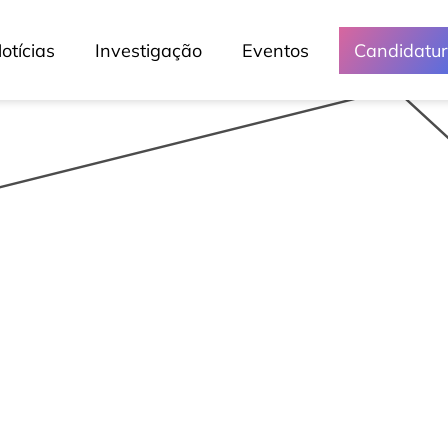
Crónicas
otícias
Investigação
Eventos
Candidatu
Lessons
Lusófona Nos Media
My Story - Testemunhos
Notícias
Podcast - Direta Sem Café