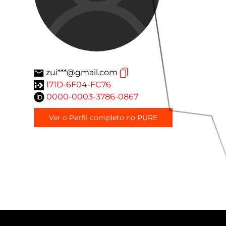
zui***@gmail.com
171D-6F04-FC76
0000-0003-3786-0867
Ver o Perfil completo no PURE