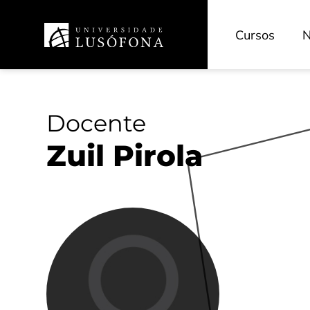
INOVEDU - Inovação Pedagógica
CECAM - Cinema e Artes dos Media
Cursos
N
HRS4R - Recursos Humanos
TransferSIMS
Future Digit CVET
Docente
Zuil Pirola