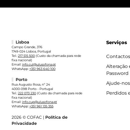
Lisboa
Serviços
Campo Grande, 376
1749-024 Lisboa, Portugal
Tel.:
217 515 500
(Custo da chamada para rede
Contacto
fixa nacional)
Email:
info.cul@ulusofona.pt
Alteração
WhatsApp:
+351 963 640 100
Password
Porto
Ajude-nos
Rua Augusto Rosa, nº 24
4000-098 Porto - Portugal
Perdidos 
Tel.:
222 073 230
(Custo da chamada para rede
fixa nacional)
Email:
info.cup@ulusofona.pt
WhatsApp:
+351 961 135 355
2026 © COFAC |
Política de
Privacidade