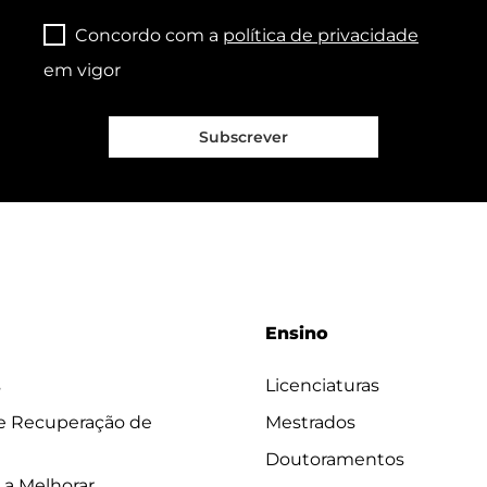
Concordo com a
política de privacidade
em vigor
Subscrever
Ensino
s
Licenciaturas
 e Recuperação de
Mestrados
Doutoramentos
 a Melhorar