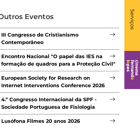
What
- Li
Serviços
Outros Eventos
III Congresso de Cristianismo
Contemporâneo
Encontro Nacional "O papel das IES na
formação de quadros para a Proteção Civil"
European Society for Research on
Internet Interventions Conference 2026
4.º Congresso Internacional da SPF -
Sociedade Portuguesa de Fisiologia
Lusófona Filmes 20 anos 2026