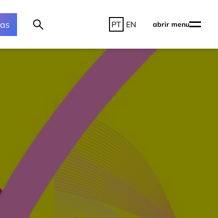
ras
PT
EN
abrir menu