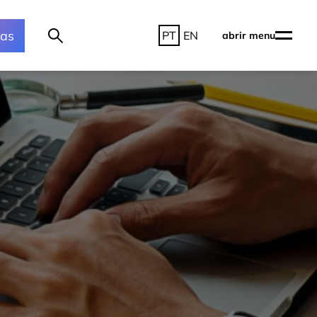
ras
PT
EN
abrir menu