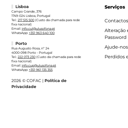
Lisboa
Serviços
Campo Grande, 376
1749-024 Lisboa, Portugal
Tel.:
217 515 500
(Custo da chamada para rede
Contacto
fixa nacional)
Email:
info.cul@ulusofona.pt
Alteração
WhatsApp:
+351 963 640 100
Password
Porto
Ajude-nos
Rua Augusto Rosa, nº 24
4000-098 Porto - Portugal
Perdidos 
Tel.:
222 073 230
(Custo da chamada para rede
fixa nacional)
Email:
info.cup@ulusofona.pt
WhatsApp:
+351 961 135 355
2026 © COFAC |
Política de
Privacidade