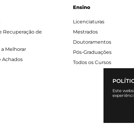
Ensino
s
Licenciaturas
 e Recuperação de
Mestrados
Doutoramentos
 a Melhorar
Pós-Graduações
e Achados
Todos os Cursos
POLÍTI
Este websi
experiênc