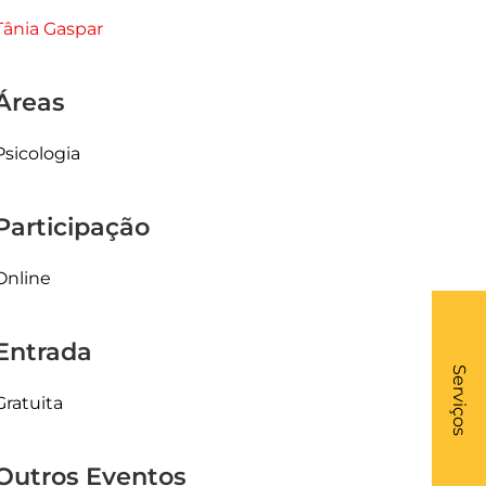
Tânia Gaspar
Áreas
Psicologia
Participação
Online
Entrada
What
- Li
Serviços
Gratuita
Outros Eventos