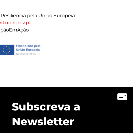
Resiliência pela União Europeia:
rtugal.gov.pt
açãoEmAção
Subscreva a
Newsletter