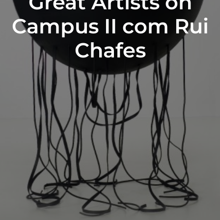
Great Artists on
Campus II com Rui
Chafes