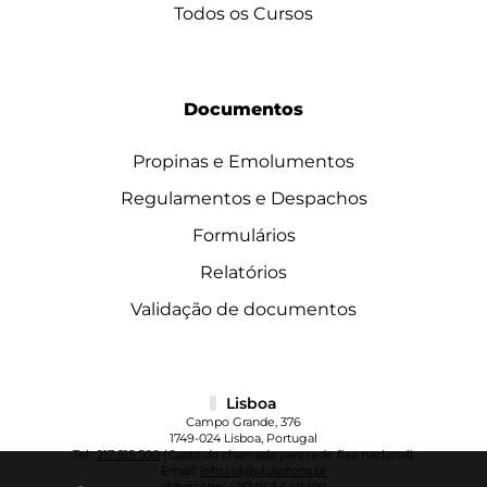
Todos os Cursos
Documentos
Propinas e Emolumentos
Regulamentos e Despachos
Formulários
Relatórios
Validação de documentos
Lisboa
Campo Grande, 376
1749-024 Lisboa, Portugal
Tel.:
217 515 500
(Custo da chamada para rede fixa nacional)
Email:
info.cul@ulusofona.pt