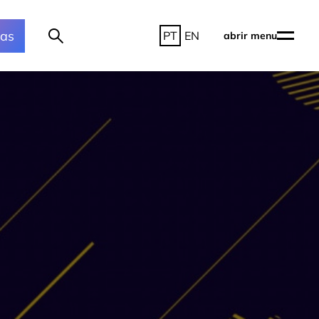
ras
PT
EN
abrir menu