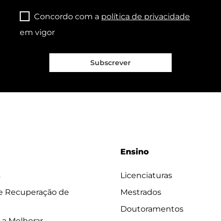
Concordo com a
política de privacidade
em vigor
Subscrever
Ensino
s
Licenciaturas
 e Recuperação de
Mestrados
Doutoramentos
 a Melhorar