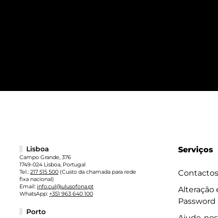
Lisboa
Serviços
Campo Grande, 376
1749-024 Lisboa, Portugal
Tel.:
217 515 500
(Custo da chamada para rede
Contacto
fixa nacional)
Email:
info.cul@ulusofona.pt
Alteração
WhatsApp:
+351 963 640 100
Password
Porto
Ajude-nos