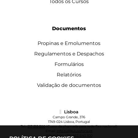
Todos os Cursos
Documentos
Propinas e Emolumentos
Regulamentos e Despachos
Formulários
Relatórios
Validação de documentos
Lisboa
Campo Grande, 376
1749-024 Lisboa, Portugal
Tel.:
217 515 500
(Custo da chamada para rede fixa nacional)
Email:
info.cul@ulusofona.pt
WhatsApp:
+351 963 640 100