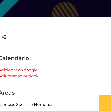
Calendário
Adicionar ao google
Aditionar ao outlook
Áreas
Ciências Sociais e Humanas
What