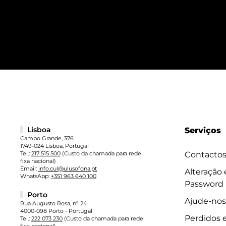
Lisboa
Serviços
Campo Grande, 376
1749-024 Lisboa, Portugal
Tel.:
217 515 500
(Custo da chamada para rede
Contacto
fixa nacional)
Email:
info.cul@ulusofona.pt
Alteração
WhatsApp:
+351 963 640 100
Password
Porto
Ajude-nos
Rua Augusto Rosa, nº 24
4000-098 Porto - Portugal
Perdidos 
Tel.:
222 073 230
(Custo da chamada para rede