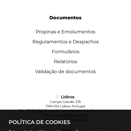
Documentos
Propinas e Emolumentos
Regulamentos e Despachos
Formulários
Relatórios
Validação de documentos
Lisboa
Campo Grande, 376
1749-024 Lisboa, Portugal
Tel.:
217 515 500
(Custo da chamada para rede fixa nacional)
Email:
info.cul@ulusofona.pt
WhatsApp:
+351 963 640 100
POLÍTICA DE COOKIES
Porto