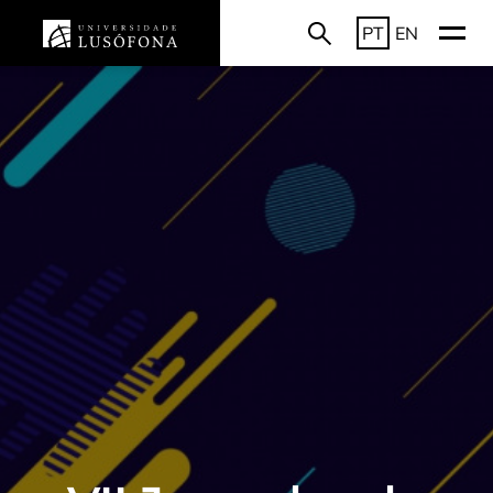
PT
EN