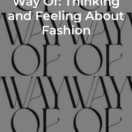
Way Of: Thinking
and Feeling About
Fashion