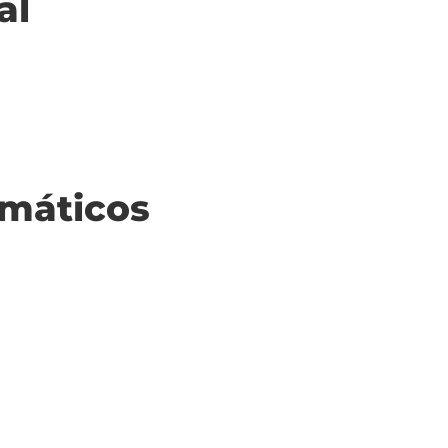
al
máticos