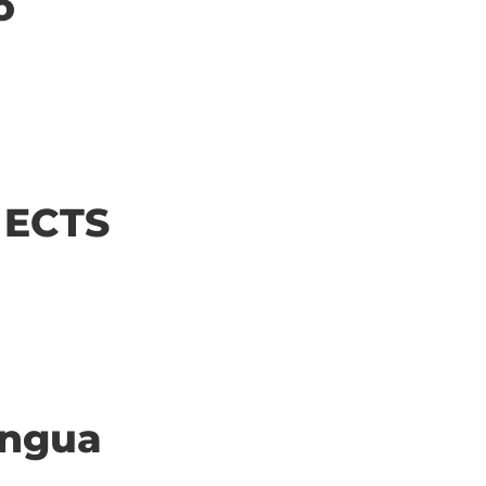
o
| ECTS
ingua