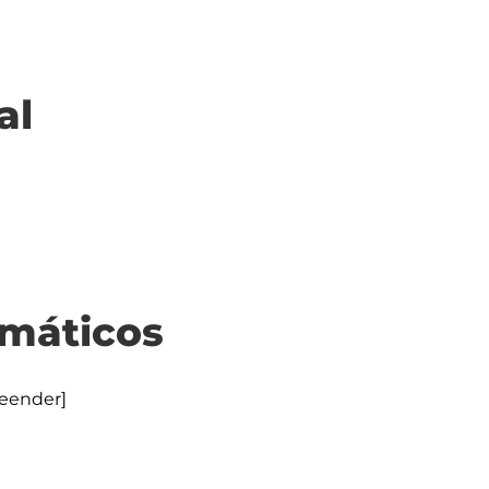
al
máticos
ender]
