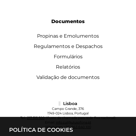
Documentos
Propinas e Emolumentos
Regulamentos e Despachos
Formulários
Relatórios
Validação de documentos
Lisboa
Campo Grande, 376
1749-024 Lisboa, Portugal
Tel.:
217 515 500
(Custo da chamada para rede fixa nacional)
Email:
info.cul@ulusofona.pt
WhatsApp:
+351 963 640 100
POLÍTICA DE COOKIES