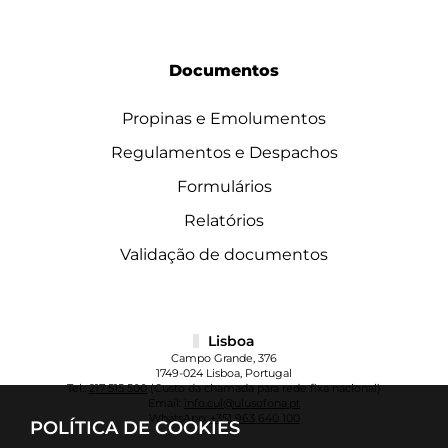
Documentos
Propinas e Emolumentos
Regulamentos e Despachos
Formulários
Relatórios
Validação de documentos
Lisboa
Campo Grande, 376
1749-024 Lisboa, Portugal
Tel.:
217 515 500
(Custo da chamada para rede fixa nacional)
Email:
info.cul@ulusofona.pt
WhatsApp:
+351 963 640 100
POLÍTICA DE COOKIES