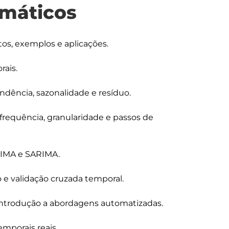
máticos
tos, exemplos e aplicações.

ais.

dência, sazonalidade e resíduo.

frequência, granularidade e passos de 
RIMA e SARIMA.

o e validação cruzada temporal.

introdução a abordagens automatizadas.

mporais reais.
