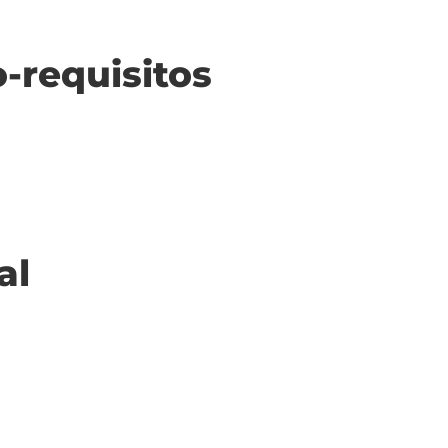
o-requisitos
al