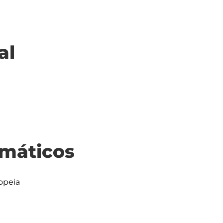
al
máticos
opeia
