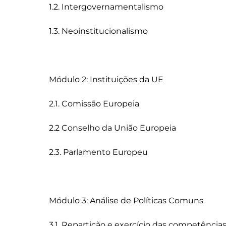
1.2. Intergovernamentalismo

1.3. Neoinstitucionalismo

Módulo 2: Instituições da UE

2.1. Comissão Europeia

2.2 Conselho da União Europeia

2.3. Parlamento Europeu

Módulo 3: Análise de Políticas Comuns 

3.1. Repartição e exercício das competências