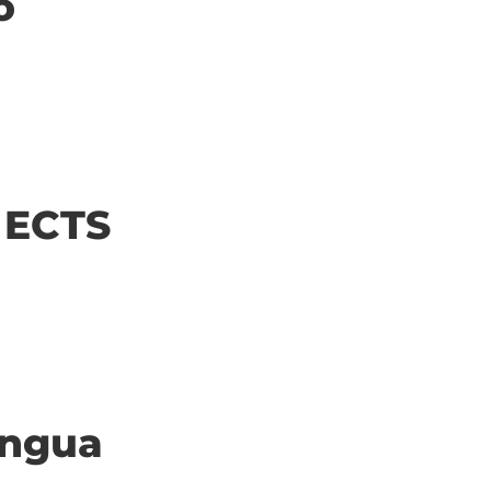
o
| ECTS
ingua