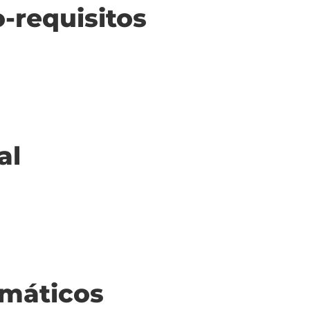
o-requisitos
al
máticos