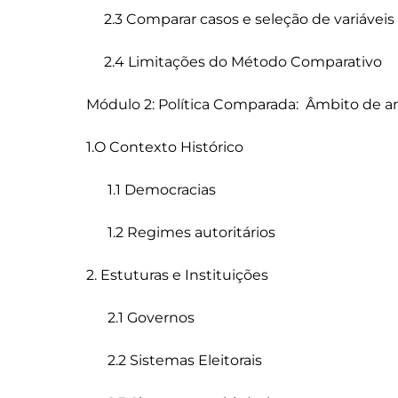
     2.3 Comparar casos e seleção de variáveis

     2.4 Limitações do Método Comparativo

Módulo 2: Política Comparada:  Âmbito de an
1.O Contexto Histórico

      1.1 Democracias

      1.2 Regimes autoritários

2. Estuturas e Instituições

      2.1 Governos

      2.2 Sistemas Eleitorais
