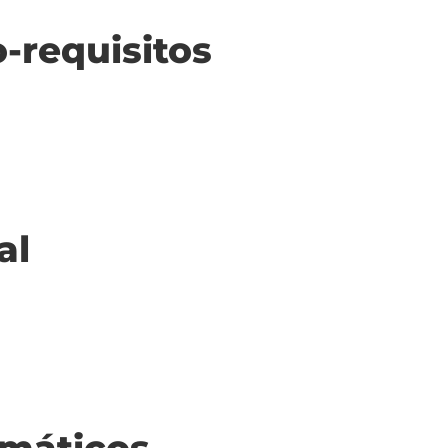
o-requisitos
al