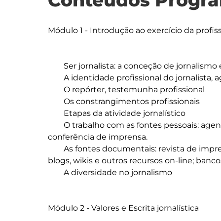
Conteúdos Progra
Módulo 1 - Introdução ao exercício da profiss
	Ser jornalista: a conceção de jornalismo e de jornalista

	A identidade profissional do jornalista, agente produtor de informação

	O repórter, testemunha profissional

	Os constrangimentos profissionais

	Etapas da atividade jornalístico

	O trabalho com as fontes pessoais: agenda de contactos; entrevista; media events e 
conferência de imprensa.

	As fontes documentais: revista de imprensa; press release; despacho de agência; 
blogs, wikis e outros recursos on-line; banco
	A diversidade no jornalismo

Módulo 2 - Valores e Escrita jornalística
