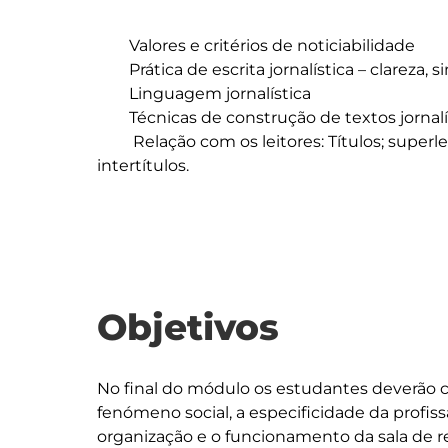
	Valores e critérios de noticiabilidade

	Prática de escrita jornalística – clareza, simplicidade, precisão

	Linguagem jornalística

	Técnicas de construção de textos jornalísticos - a breve e a notícia

	 Relação com os leitores: Títulos; superleads; legendas; destaques; antetítulos; 
intertítulos.

Objetivos
No final do módulo os estudantes deverão 
fenómeno social, a especificidade da profissão
organização e o funcionamento da sala de r