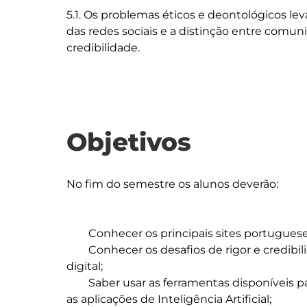
5.1. Os problemas éticos e deontológicos lev
das redes sociais e a distinção entre comun
Objetivos
No fim do semestre os alunos deverão:

	Conhecer os principais sites portugueses e globais de informação;

	Conhecer os desafios de rigor e credibilidade que se colocam ao jornalismo na era 
digital;

	Saber usar as ferramentas disponíveis para investigar e validar informação, incluindo 
as aplicações de Inteligência Artificial;
