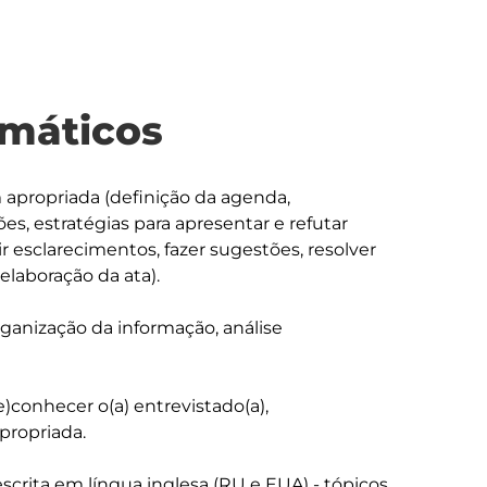
máticos
 apropriada (definição da agenda, 
es, estratégias para apresentar e refutar 
r esclarecimentos, fazer sugestões, resolver 
elaboração da ata). 

rganização da informação, análise 
e)conhecer o(a) entrevistado(a), 
ropriada.

rita em língua inglesa (RU e EUA) - tópicos 