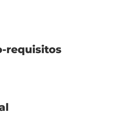
o-requisitos
al