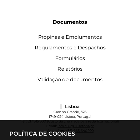
Documentos
Propinas e Emolumentos
Regulamentos e Despachos
Formulários
Relatórios
Validação de documentos
Lisboa
Campo Grande, 376
1749-024 Lisboa, Portugal
Tel.:
217 515 500
(Custo da chamada para rede fixa nacional)
Email:
info.cul@ulusofona.pt
WhatsApp:
+351 963 640 100
POLÍTICA DE COOKIES