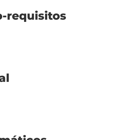
o-requisitos
al