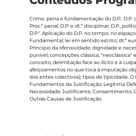
Conteúdos Progra
Crime, pena e fundamentação do D.P.. D.P. clá
Proc.º penal; D.P. e dt.º disciplinar; D.P., polí
D.P.". Aplicação do D.P. no tempo; no espaço;
Fundamental; lei em sentido estrito; dt.º eur
Princípio da ofensividade; dignidade e nece
punível; concepções clássica, "neoclássica" e 
conceito; delimitação face ao ilícito e à cul
afeiçoamentos no que toca à imputação objec
dos entes colectivos); tipos de tipicidade. O
Fundamentos da Justificação; Legítima Defes
Necessidade Justificante; Consentimento; Confl