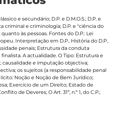
máticos
ssico e secundário; D.P. e D.M.O.S.; D.P. e 
tica criminal e criminologia; D.P. e "ciência do 
 quanto às pessoas. Fontes do D.P.: Lei 
opeu. Interpretação em D.P.. História do D.P.. 
ssidade penais; Estrutura da conduta 
finalista. A actualidade. O Tipo: Estrutura e 
pa; causalidade e imputação objectiva; 
tiva; os sujeitos (a responsabilidade penal 
 Ilícito: Noção e Noção de Bem Jurídico; 
a; Exercício de um Direito; Estado de 
ito de Deveres; O Art. 31º, n.º 1, do C.P.; 