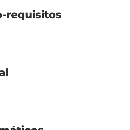
o-requisitos
al