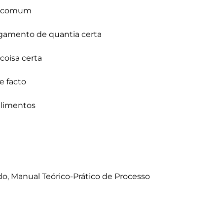
o comum   

pagamento de quantia certa 

coisa certa 

 facto  

alimentos 

o, Manual Teórico-Prático de Processo 