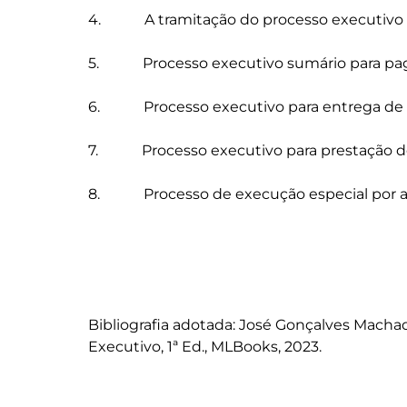
4.            A tramitação do processo executiv
5.            Processo executivo sumário para 
6.            Processo executivo para entrega de 
7.            Processo executivo para prestação de
8.            Processo de execução especial por 
Bibliografia adotada: José Gonçalves Machad
Executivo, 1ª Ed., MLBooks, 2023.
