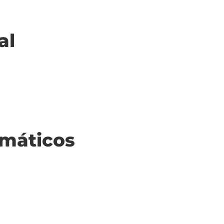
al
máticos

