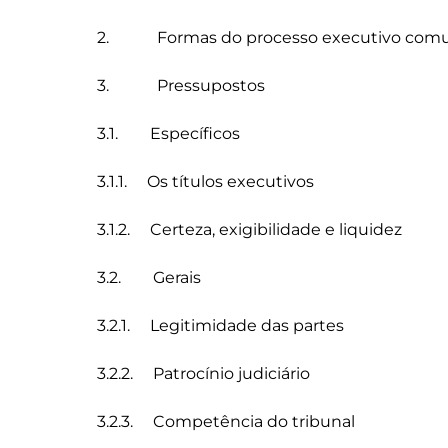
2.            Formas do processo executivo comu
3.            Pressupostos 

3.1.        Específicos 

3.1.1.     Os títulos executivos 

3.1.2.     Certeza, exigibilidade e liquidez 

3.2.        Gerais 

3.2.1.     Legitimidade das partes 

3.2.2.     Patrocínio judiciário  

3.2.3.     Competência do tribunal
