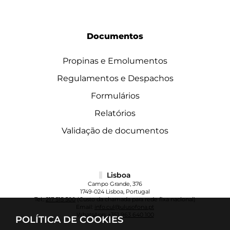
Documentos
Propinas e Emolumentos
Regulamentos e Despachos
Formulários
Relatórios
Validação de documentos
Lisboa
Campo Grande, 376
1749-024 Lisboa, Portugal
Tel.:
217 515 500
(Custo da chamada para rede fixa nacional)
Email:
info.cul@ulusofona.pt
WhatsApp:
+351 963 640 100
POLÍTICA DE COOKIES