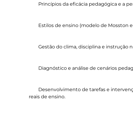
	Princípios da eficácia pedagógica e a perspetiva socio-crítica no ensino.

	Estilos de ensino (modelo de Mosston e Ashworth) e respetivas aplicações.

	Gestão do clima, disciplina e instrução na aula de Educação Física.

	Diagnóstico e análise de cenários pedagógicos.

	Desenvolvimento de tarefas e intervenções centradas na resolução de problemas 
reais de ensino.
