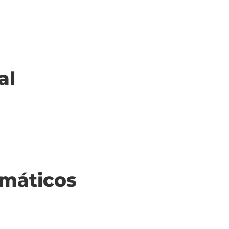
al
máticos