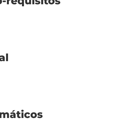
o-requisitos
al
máticos