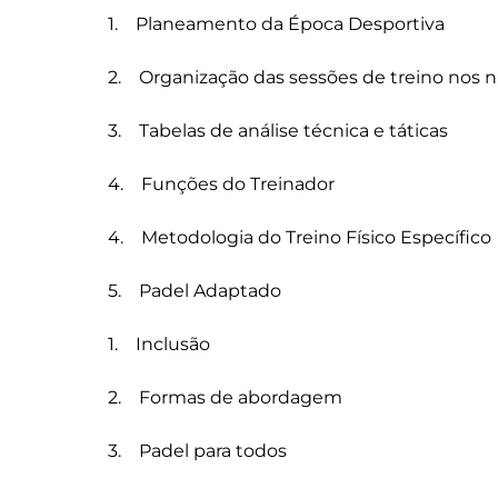
1.    Planeamento da Época Desportiva

2.    Organização das sessões de treino nos nív
3.    Tabelas de análise técnica e táticas

4.    Funções do Treinador

4.    Metodologia do Treino Físico Específico

5.    Padel Adaptado

1.    Inclusão

2.    Formas de abordagem

3.    Padel para todos
