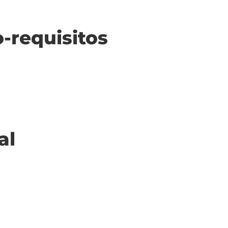
o-requisitos
al