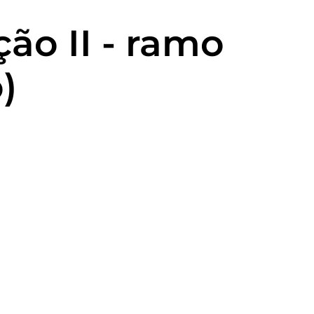
ão II - ramo
)