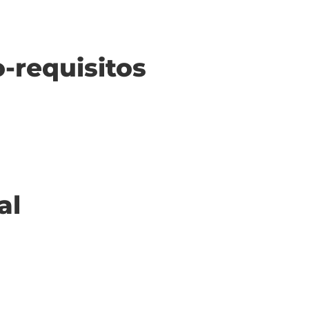
o-requisitos
al