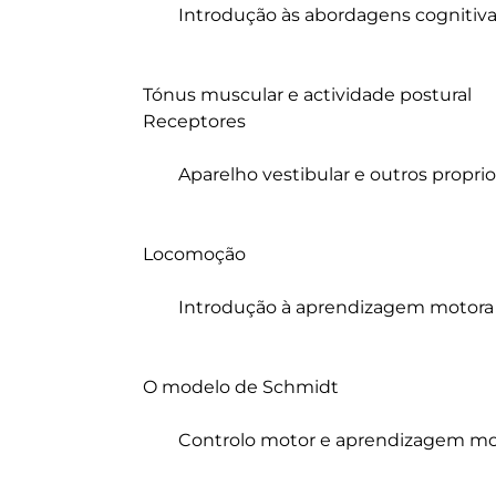
		Introdução às abordagens cognitiva e dinâmica da aprendizagem motora

	Tónus muscular e actividade postural

	Receptores

		Aparelho vestibular e outros proprioceptores

	Locomoção

		Introdução à aprendizagem motora baseada nos constrangimentos

	O modelo de Schmidt 

		Controlo motor e aprendizagem motora com base na informação de retorno
