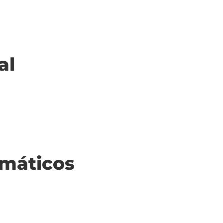
al
máticos