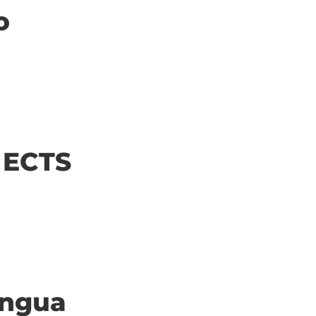
o
| ECTS
ingua