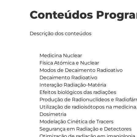
Conteúdos Progra
Descrição dos conteúdos

	Medicina Nuclear

	Física Atómica e Nuclear

	Modos de Decaimento Radioativo

	Decaimento Radioativo

	Interação Radiação-Matéria

	Efeitos biológicos das radiações

	Produção de Radionuclídeos e Radiofármacos

	Utilização de radioisótopos na medicina. Detetores de radiação e registo de imagem

	Dosimetria

	Modelação Cinética de Tracers

	Segurança em Radiação e Detectores

	Otimização de radiação em imagiologia
