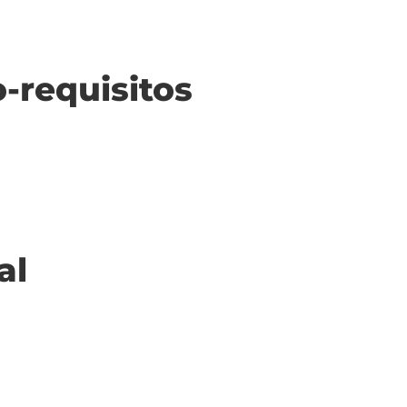
o-requisitos
al