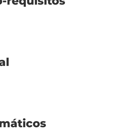
o-requisitos
al
máticos