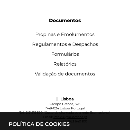
Documentos
Propinas e Emolumentos
Regulamentos e Despachos
Formulários
Relatórios
Validação de documentos
Lisboa
Campo Grande, 376
1749-024 Lisboa, Portugal
Tel.:
217 515 500
(Custo da chamada para rede fixa nacional)
Email:
info.cul@ulusofona.pt
WhatsApp:
+351 963 640 100
POLÍTICA DE COOKIES