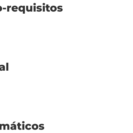
o-requisitos
al
máticos