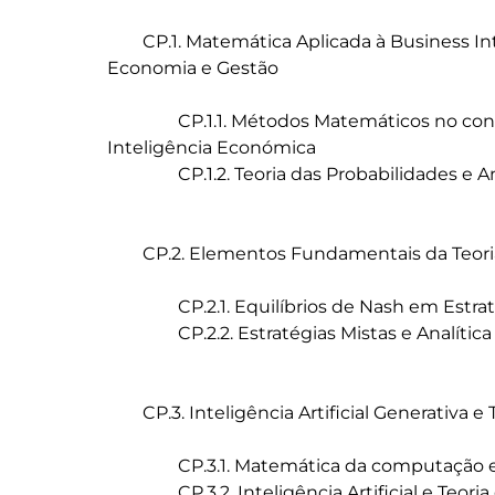
	CP.1. Matemática Aplicada à Business Intelligence e Tomada de Decisão em 
Economia e Gestão

		CP.1.1. Métodos Matemáticos no contexto da Business Intelligence e da 
Inteligência Económica

		CP.1.2. Teoria das Probabilidades e Analítica de Cenários

	CP.2. Elementos Fundamentais da Teoria dos Jogos

		CP.2.1. Equilíbrios de Nash em Estratégias Puras e Mistas

		CP.2.2. Estratégias Mistas e Analítica de Cenários

	CP.3. Inteligência Artificial Generativa e Teoria dos Jogos

		CP.3.1. Matemática da computação e Inteligência Artifical

		CP.3.2. Inteligência Artificial e Teoria dos Jogos
