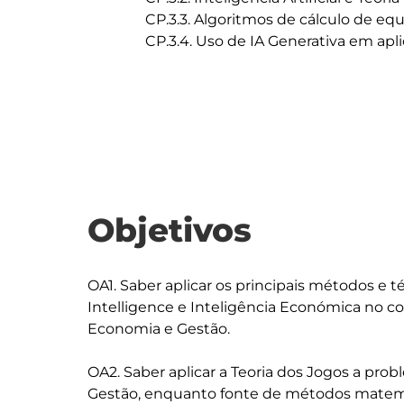
		CP.3.3. Algoritmos de cálculo de equilíbrios de Nash e implementação em Python

		CP.3.4. Uso de IA Generativa em aplicações de teoria dos jogos a casos reais

Objetivos
OA1. Saber aplicar os principais métodos e 
Intelligence e Inteligência Económica no c
Economia e Gestão.

OA2. Saber aplicar a Teoria dos Jogos a pr
Gestão, enquanto fonte de métodos matemáti