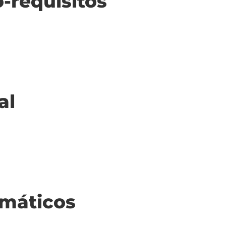
o-requisitos
al
máticos