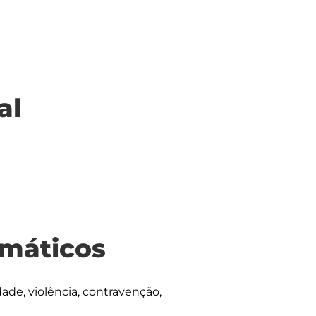
al
máticos
idade, violência, contravenção, 