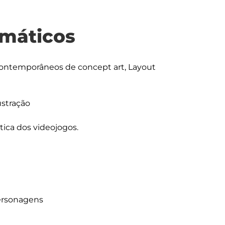
máticos
e contemporâneos de concept art, Layout 
ustração

tica dos videojogos.

ersonagens
