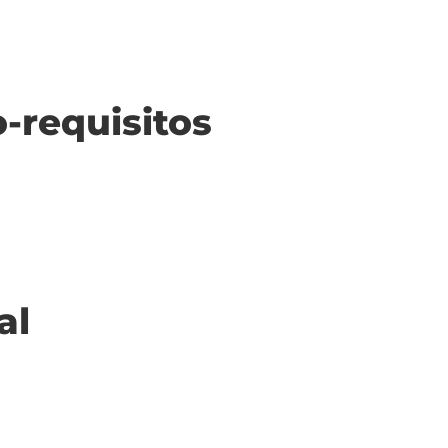
o-requisitos
al