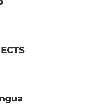
o
| ECTS
ingua