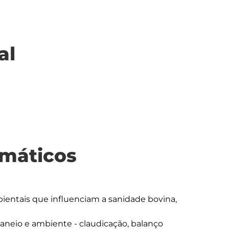
al
máticos