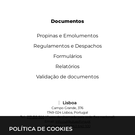
Documentos
Propinas e Emolumentos
Regulamentos e Despachos
Formulários
Relatórios
Validação de documentos
Lisboa
Campo Grande, 376
1749-024 Lisboa, Portugal
Tel.:
217 515 500
(Custo da chamada para rede fixa nacional)
Email:
info.cul@ulusofona.pt
WhatsApp:
+351 963 640 100
POLÍTICA DE COOKIES